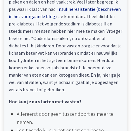
pieken en dalen en heel vaak trek. Veel later begreep ik
pas waar ik last van had:
Insulineresistentie (beschreven
in het voorgaande blog)
. Je komt dan al heel dicht bij
pre-diabetes. Het volgende stadium is diabetes II en
steeds meer mensen hebben hier mee te maken. Vroeger
heette het “Ouderdomssuiker”, nu ontstaat er al
diabetes II bij kinderen. Door vasten zorg je er voor dat je
lichaam beter vet kan verbranden omdat er nauwelijks
koolhydraten in het systeem binnenkomen. Hierdoor
komen er ketonen vrij als brandstof. Je noemt deze
manier van eten dan een ketogeen dieet. En ja, hier ga je
wel van afvallen, want je lichaam gaat al je opgeslagen
vet als brandstof gebruiken.
Hoe kun je nu starten met vasten?
Allereerst door geen tussendoortjes meer te
nemen.
Ten tweede kun je het ontbijt een beetje