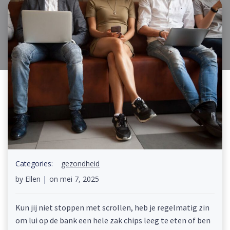
Categories:
gezondheid
by
Ellen
|
on
mei 7, 2025
Kun jij niet stoppen met scrollen, heb je regelmatig zin
om lui op de bank een hele zak chips leeg te eten of ben