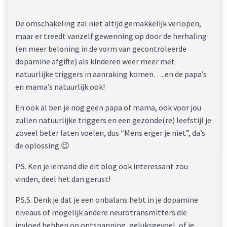
De omschakeling zal niet altijd gemakkelijk verlopen,
maar er treedt vanzelf gewenning op door de herhaling
(en meer beloning in de vorm van gecontroleerde
dopamine afgifte) als kinderen weer meer met
natuurlijke triggers in aanraking komen…..en de papa’s
en mama’s natuurlijk ook!
En ook al ben je nog geen papa of mama, ook voor jou
zullen natuurlijke triggers en een gezonde(re) leefstijl je
zoveel beter laten voelen, dus “Mens erger je niet”, da’s
de oplossing 😉
P.S. Ken je iemand die dit blog ook interessant zou
vinden, deel het dan gerust!
P.S.S. Denk je dat je een onbalans hebt in je dopamine
niveaus of mogelijk andere neurotransmitters die
invloed hebben op ontspanning, geluksgevoel, of je