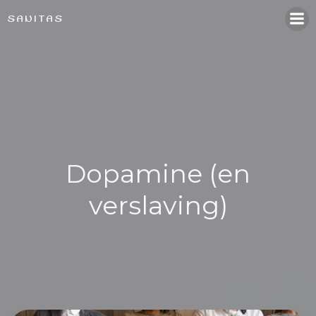
Naar
SANITAS
de
inhoud
springen
Dopamine (en
verslaving)