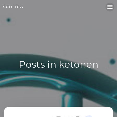
Naar
SANITAS
de
inhoud
springen
Posts in ketonen