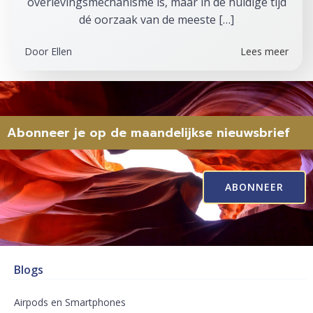
overlevingsmechanisme is, maar in de huidige tijd
dé oorzaak van de meeste […]
Door
Ellen
Lees meer
Abonneer je op de maandelijkse nieuwsbrief
ABONNEER
Blogs
Airpods en Smartphones