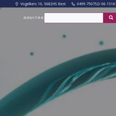
Naar
Vogelkers 10, 5682HS Best
0499-750752/ 06-1516
de
inhoud
SANITAS
springen