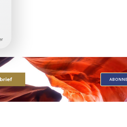
er
brief
ABONN