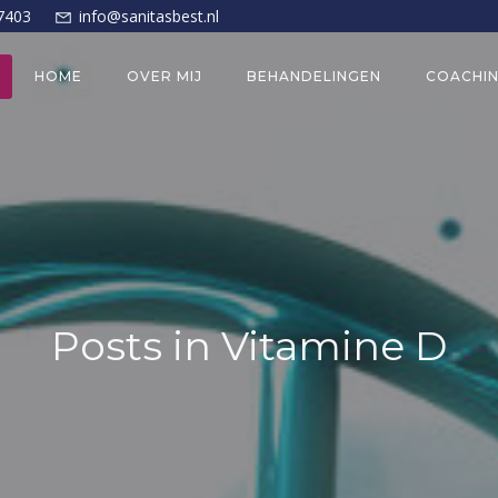
7403
info@sanitasbest.nl
HOME
OVER MIJ
BEHANDELINGEN
COACHI
Posts in Vitamine D