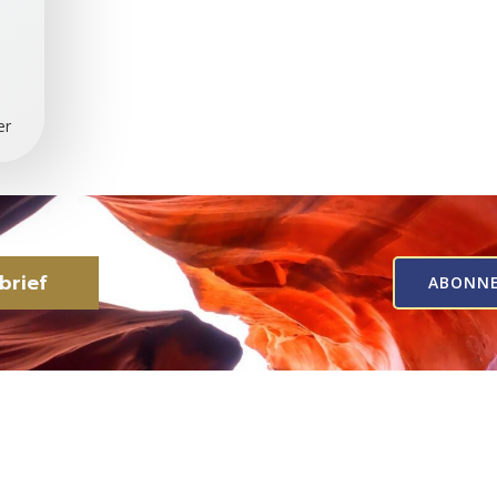
er
brief
ABONN