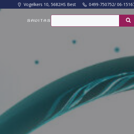
Naar
Vogelkers 10, 5682HS Best
0499-750752/ 06-1516
de
inhoud
SANITAS
springen