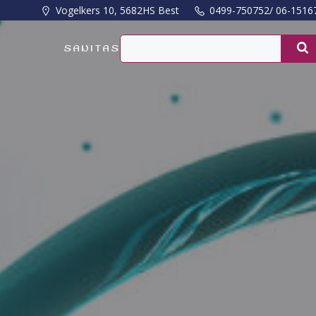
Naar
Vogelkers 10, 5682HS Best
0499-750752/ 06-1516
de
inhoud
SANITAS
springen