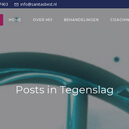
7403
info@sanitasbest.nl
HOME
OVER MIJ
BEHANDELINGEN
COACHI
Posts in Tegenslag