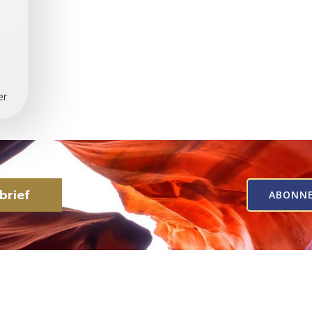
er
brief
ABONN