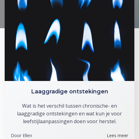
Laaggradige ontstekingen
Wat is het verschil tussen chronische- en
laaggradige ontstekingen en wat kun je voor
leefstijlaanpassingen doen voor herstel.
Door
Ellen
Lees meer